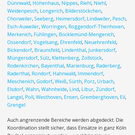
Dünnwald
,
Höhenhaus
,
Nippes
,
Riehl
,
Niehl
,
Weidenpesch
,
Longerich
,
Bilderstöckchen
,
Chorweiler
,
Seeberg
,
Heimersdorf
,
Lindweiler
,
Pesch
,
Esch-Auweiler
,
Worringen
,
Roggendorf-Thenhoven
,
Merkenich
,
Fühlingen
,
Bocklemünd-Mengenich
,
Ossendorf
,
Vogelsang
,
Ehrenfeld
,
Neuehrenfeld
,
Bickendorf
,
Braunsfeld
,
Lindenthal
,
Junkersdorf
,
Müngersdorf
,
Sülz
,
Klettenberg
,
Zollstock
,
Rodenkirchen
,
Bayenthal
,
Marienburg
,
Raderberg
,
Raderthal
,
Rondorf
,
Hahnwald
,
Immendorf
,
Meschenich
,
Godorf
,
Weiß
,
Sürth
,
Porz
,
Urbach
,
Elsdorf
,
Wahn
,
Wahnheide
,
Lind
,
Libur
,
Zündorf
,
Langel
,
Poll
,
Westhoven
,
Ensen
,
Gremberghoven
,
Eil
,
Grengel
Auch angrenzende Bereiche werden abgedeckt. Die
Koordination stellt sicher, dass Einsätze in ganz Köln